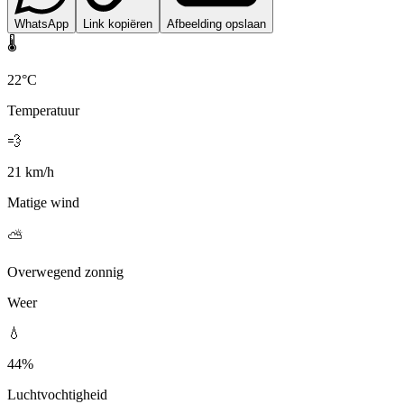
WhatsApp
Link kopiëren
Afbeelding opslaan
🌡️
22°C
Temperatuur
💨
21 km/h
Matige wind
⛅
Overwegend zonnig
Weer
💧
44%
Luchtvochtigheid